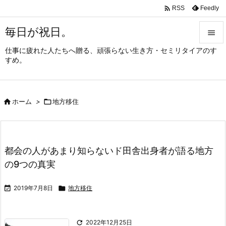

Feedly
RSS
毎日が祝日。

仕事に疲れた人たちへ贈る、頑張らない生き方・セミリタイアのす

すめ。
メニュ

サイド

ホーム
>

地方移住

前へ

次へ
都会の人があまり知らないド田舎出身者が語る地方

の9つの真実
検索

2019年7月8日

地方移住

2022年12月25日