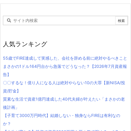
人気ランキング
55歳でFIRE達成して実感した、会社を辞める前に絶対やるべきこと
まさかの1ドル164円台から急落でどうなった？【2026年7月資産報
告】
〇〇するな！億り人になる人は絶対やらない10の大罪【新NISA/投
資/貯金】
質素な生活で資産1億円達成した40代夫婦が叶えたい「まさかの老
後計画」
【子育て3000万円時代】結婚しない・独身ならFIREは有利なの
か？