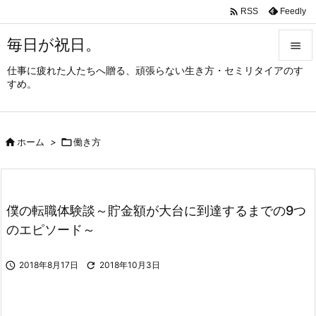

Feedly
RSS
毎日が祝日。

仕事に疲れた人たちへ贈る、頑張らない生き方・セミリタイアのす

すめ。
メニュ

サイド

ホーム
>

働き方

前へ

次へ
僕の転職体験談～貯金額が大台に到達するまでの9つ

のエピソード～
検索

2018年8月17日

2018年10月3日