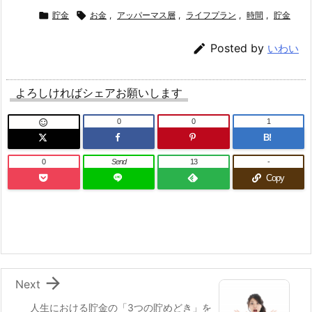

貯金

お金
,
アッパーマス層
,
ライフプラン
,
時間
,
貯金

Posted by
いわい
よろしければシェアお願いします
0
0
1

B!
0
Send
13
-
Copy

Next
人生における貯金の「3つの貯めどき」を