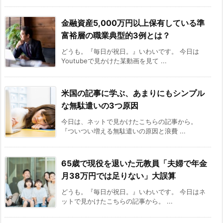
金融資産5,000万円以上保有している準
富裕層の職業典型的3例とは？
どうも。『毎日が祝日。』いわいです。 今日は
Youtubeで見かけた某動画を見て ...
米国の記事に学ぶ、あまりにもシンプル
な無駄遣いの3つ原因
今日は、ネットで見かけたこちらの記事から。
『ついつい増える無駄遣いの原因と浪費 ...
65歳で現役を退いた元教員「夫婦で年金
月38万円では足りない」大誤算
どうも。『毎日が祝日。』いわいです。 今日はネ
ットで見かけたこちらの記事から。 ...