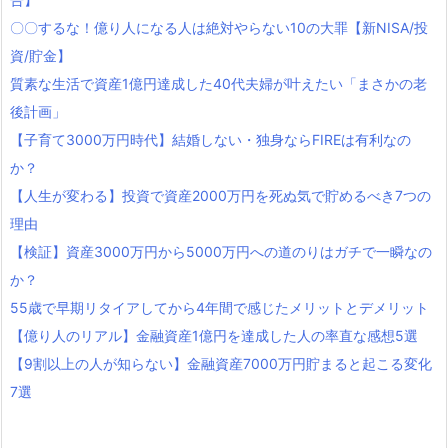
〇〇するな！億り人になる人は絶対やらない10の大罪【新NISA/投
資/貯金】
質素な生活で資産1億円達成した40代夫婦が叶えたい「まさかの老
後計画」
【子育て3000万円時代】結婚しない・独身ならFIREは有利なの
か？
【人生が変わる】投資で資産2000万円を死ぬ気で貯めるべき7つの
理由
【検証】資産3000万円から5000万円への道のりはガチで一瞬なの
か？
55歳で早期リタイアしてから4年間で感じたメリットとデメリット
【億り人のリアル】金融資産1億円を達成した人の率直な感想5選
【9割以上の人が知らない】金融資産7000万円貯まると起こる変化
7選