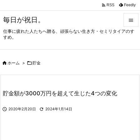

Feedly
RSS
毎日が祝日。

仕事に疲れた人たちへ贈る、頑張らない生き方・セミリタイアのす

すめ。
メニュ

サイド

ホーム
>

貯金

前へ

次へ
貯金額が3000万円を超えて生じた4つの変化

検索

2020年2月20日

2024年1月14日