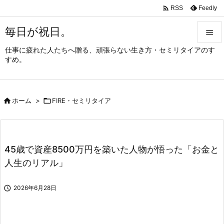

Feedly
RSS
毎日が祝日。

仕事に疲れた人たちへ贈る、頑張らない生き方・セミリタイアのす

すめ。
メニュ

サイド

ホーム
>

FIRE・セミリタイア

前へ

次へ
45歳で資産8500万円を築いた人物が悟った「お金と

人生のリアル」
検索

2026年6月28日