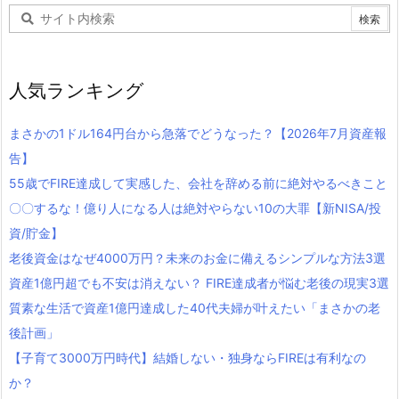
人気ランキング
まさかの1ドル164円台から急落でどうなった？【2026年7月資産報
告】
55歳でFIRE達成して実感した、会社を辞める前に絶対やるべきこと
〇〇するな！億り人になる人は絶対やらない10の大罪【新NISA/投
資/貯金】
老後資金はなぜ4000万円？未来のお金に備えるシンプルな方法3選
資産1億円超でも不安は消えない？ FIRE達成者が悩む老後の現実3選
質素な生活で資産1億円達成した40代夫婦が叶えたい「まさかの老
後計画」
【子育て3000万円時代】結婚しない・独身ならFIREは有利なの
か？