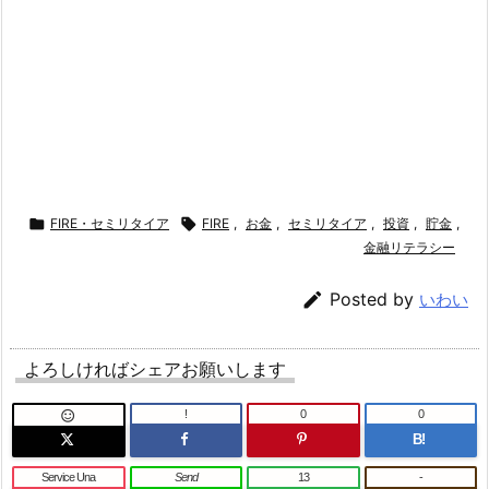

FIRE・セミリタイア

FIRE
,
お金
,
セミリタイア
,
投資
,
貯金
,
金融リテラシー

Posted by
いわい
よろしければシェアお願いします
!
0
0

B!
Service Una
Send
13
-