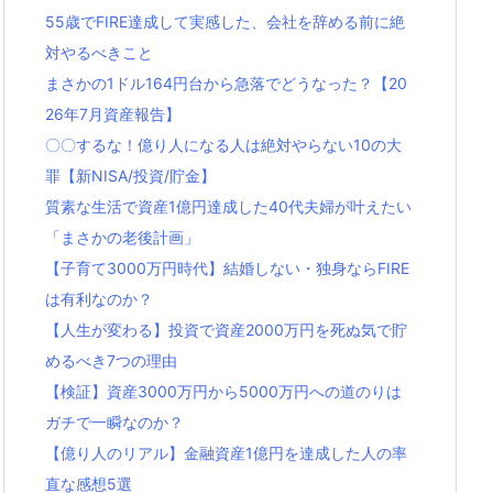
55歳でFIRE達成して実感した、会社を辞める前に絶
対やるべきこと
まさかの1ドル164円台から急落でどうなった？【20
26年7月資産報告】
〇〇するな！億り人になる人は絶対やらない10の大
罪【新NISA/投資/貯金】
質素な生活で資産1億円達成した40代夫婦が叶えたい
「まさかの老後計画」
【子育て3000万円時代】結婚しない・独身ならFIRE
は有利なのか？
【人生が変わる】投資で資産2000万円を死ぬ気で貯
めるべき7つの理由
【検証】資産3000万円から5000万円への道のりは
ガチで一瞬なのか？
【億り人のリアル】金融資産1億円を達成した人の率
直な感想5選