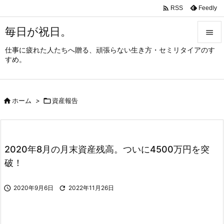

Feedly
RSS
毎日が祝日。

仕事に疲れた人たちへ贈る、頑張らない生き方・セミリタイアのす

すめ。
メニュ

サイド

ホーム
>

資産報告

前へ

次へ
2020年8月の月末資産残高。ついに4500万円を突

破！
検索

2020年9月6日

2022年11月26日