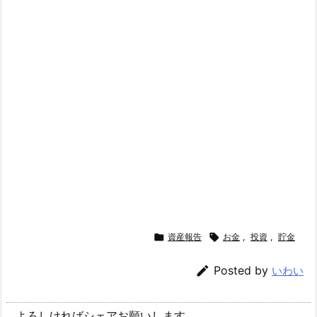

資産報告

お金
,
投資
,
貯金

Posted by
いわい
よろしければシェアお願いします