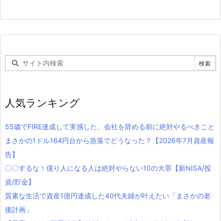
人気ランキング
55歳でFIRE達成して実感した、会社を辞める前に絶対やるべきこと
まさかの1ドル164円台から急落でどうなった？【2026年7月資産報
告】
〇〇するな！億り人になる人は絶対やらない10の大罪【新NISA/投
資/貯金】
質素な生活で資産1億円達成した40代夫婦が叶えたい「まさかの老
後計画」