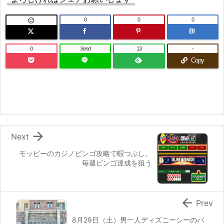
0
0
0

B!
0
Send
13
-
Copy

Next
モッピーのカジノビンゴ攻略で暇つぶし。
毎週ビンゴ達成を狙う

Prev
8月29日（土）男一人ディズニーシーのパ