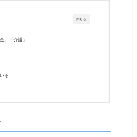
閉じる
金」「介護」
%いる
。