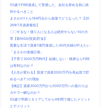
55歳でFIRE達成して実感した、会社を辞める前に絶
対やるべきこと
まさかの1ドル164円台から急落でどうなった？【20
26年7月資産報告】
〇〇するな！億り人になる人は絶対やらない10の大
罪【新NISA/投資/貯金】
質素な生活で資産1億円達成した40代夫婦が叶えたい
「まさかの老後計画」
【子育て3000万円時代】結婚しない・独身ならFIRE
は有利なのか？
【人生が変わる】投資で資産2000万円を死ぬ気で貯
めるべき7つの理由
【検証】資産3000万円から5000万円への道のりは
ガチで一瞬なのか？
55歳で早期リタイアしてから4年間で感じたメリット
とデメリット