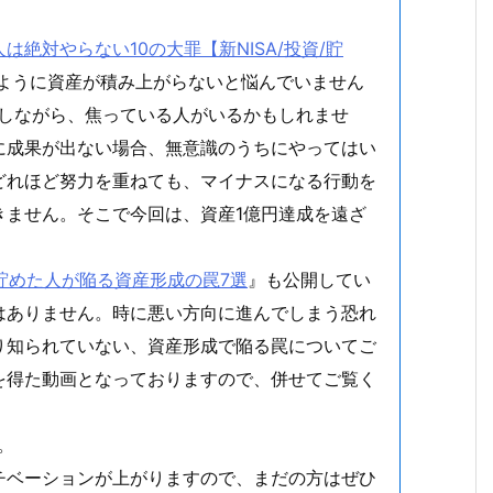
。
絶対やらない10の大罪【新NISA/投資/貯
うように資産が積み上がらないと悩んでいません
指しながら、焦っている人がいるかもしれませ
に成果が出ない場合、無意識のうちにやってはい
どれほど努力を重ねても、マイナスになる行動を
きません。そこで今回は、資産1億円達成を遠ざ
を貯めた人が陥る資産形成の罠7選
』も公開してい
はありません。時に悪い方向に進んでしまう恐れ
り知られていない、資産形成で陥る罠についてご
を得た動画となっておりますので、併せてご覧く
。
チベーションが上がりますので、まだの方はぜひ