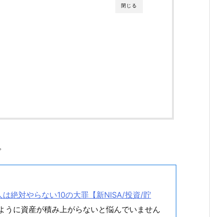
閉じる
。
。
絶対やらない10の大罪【新NISA/投資/貯
うように資産が積み上がらないと悩んでいません