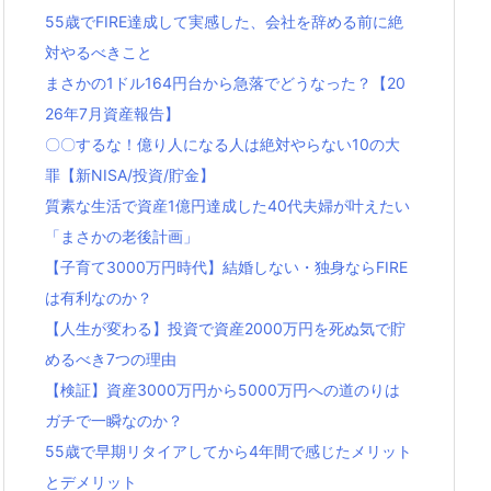
55歳でFIRE達成して実感した、会社を辞める前に絶
対やるべきこと
まさかの1ドル164円台から急落でどうなった？【20
26年7月資産報告】
〇〇するな！億り人になる人は絶対やらない10の大
罪【新NISA/投資/貯金】
質素な生活で資産1億円達成した40代夫婦が叶えたい
「まさかの老後計画」
【子育て3000万円時代】結婚しない・独身ならFIRE
は有利なのか？
【人生が変わる】投資で資産2000万円を死ぬ気で貯
めるべき7つの理由
【検証】資産3000万円から5000万円への道のりは
ガチで一瞬なのか？
55歳で早期リタイアしてから4年間で感じたメリット
とデメリット