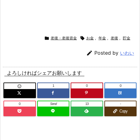

老後・老後資金

お金
,
年金
,
老後
,
貯金

Posted by
いわい
よろしければシェアお願いします
1
0
0

B!
0
Send
13
-
Copy