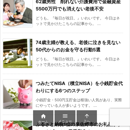
62歳男性 削れない介護費用で金融資産
5500万円でも消えない老後不安
どうも。『毎日が祝日。』いわいです。 今日はネ
ットで見かけたこちらの記事から。 ...
74歳主婦が教える、老後に泣きを見ない
50代からのお金を守る行動5選
どうも。『毎日が祝日。』いわいです。 今日はネ
ットで見かけたこちらの記事から。 ...
つみたてNISA（積立NISA）を小銭貯金代
わりにする6つのステップ
小銭貯金・500円玉貯金は根強い人気があり、実際
にやっている人が多いようです。 ...



メニュー
上へ
ホーム
ふるさと納税1位の泉佐野市のお礼品がす