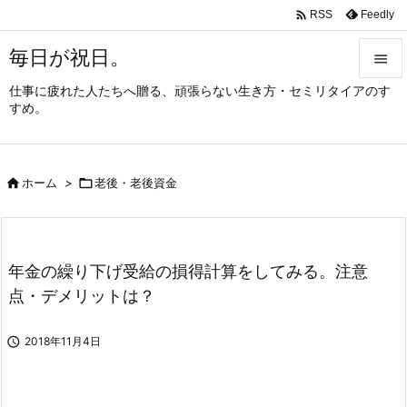

Feedly
RSS
毎日が祝日。

仕事に疲れた人たちへ贈る、頑張らない生き方・セミリタイアのす

すめ。
メニュ

サイド

ホーム
>

老後・老後資金

前へ

次へ
年金の繰り下げ受給の損得計算をしてみる。注意

点・デメリットは？
検索

2018年11月4日