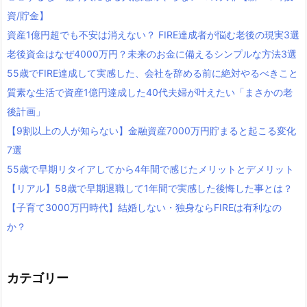
資/貯金】
資産1億円超でも不安は消えない？ FIRE達成者が悩む老後の現実3選
老後資金はなぜ4000万円？未来のお金に備えるシンプルな方法3選
55歳でFIRE達成して実感した、会社を辞める前に絶対やるべきこと
質素な生活で資産1億円達成した40代夫婦が叶えたい「まさかの老
後計画」
【9割以上の人が知らない】金融資産7000万円貯まると起こる変化
7選
55歳で早期リタイアしてから4年間で感じたメリットとデメリット
【リアル】58歳で早期退職して1年間で実感した後悔した事とは？
【子育て3000万円時代】結婚しない・独身ならFIREは有利なの
か？
カテゴリー