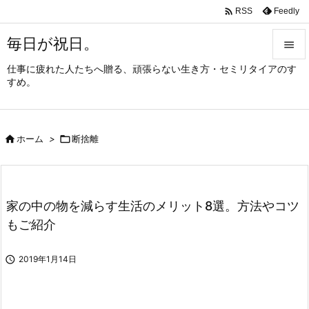

Feedly
RSS
毎日が祝日。

仕事に疲れた人たちへ贈る、頑張らない生き方・セミリタイアのす

すめ。
メニュ

サイド

ホーム
>

断捨離

前へ

次へ
家の中の物を減らす生活のメリット8選。方法やコツ

もご紹介
検索

2019年1月14日