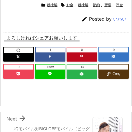

断捨離

お金
,
断捨離
,
節約
,
習慣
,
貯金

Posted by
いわい
よろしければシェアお願いします
1
0
0

B!
0
Send
13
-
Copy

Next
UQモバイル対BIGLOBEモバイル（ビッグ