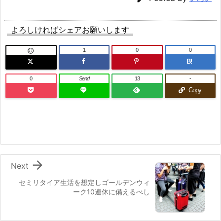
よろしければシェアお願いします
1
0
0

B!
0
Send
13
-
Copy

Next
セミリタイア生活を想定しゴールデンウィ
ーク10連休に備えるべし