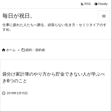

Feedly
RSS
毎日が祝日。

仕事に疲れた人たちへ贈る、頑張らない生き方・セミリタイアのす

すめ。
メニュ

サイド

ホーム
>

節約・節約術

前へ

次へ
袋分け家計簿のやり方から貯金できない人が学ぶべ

き6つのこと
検索

2019年3月15日