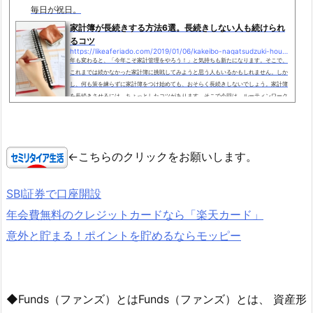
毎日が祝日。
家計簿が長続きする方法6選。長続きしない人も続けられ
るコツ
https://likeaferiado.com/2019/01/06/kakeibo-nagatsudzuki-houhou
年も変わると、「今年こそ家計管理をやろう！」と気持ちも新たになります。そこで、
これまでは続かなかった家計簿に挑戦してみようと思う人もいるかもしれません。しか
し、何も策を練らずに家計簿をつけ始めても、おそらく長続きしないでしょう。家計簿
を長続きさせるには、ちょっとしたコツがあります。そこで今回は、ルーティンワーク
に絶対的な強さを誇る僕から見た、家計簿が長続きする方法をご紹介します。どれか参
考になるものがあれば、ぜひ取り入れてみてください。 家計簿が長続きする方法1
家計簿の目的を明確にする家計簿...
←こちらのクリックをお願いします。
SBI証券で口座開設
年会費無料のクレジットカードなら「楽天カード」
意外と貯まる！ポイントを貯めるならモッピー
◆Funds（ファンズ）とはFunds（ファンズ）とは、 資産形