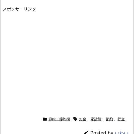
スポンサーリンク

節約・節約術

お金
,
家計簿
,
節約
,
貯金

Posted by
いわい