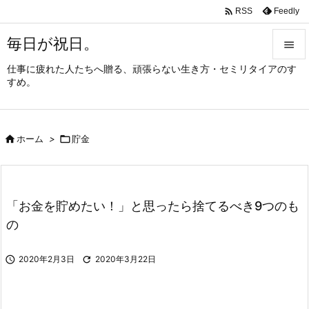

Feedly
RSS
毎日が祝日。

仕事に疲れた人たちへ贈る、頑張らない生き方・セミリタイアのす

すめ。
メニュ

サイド

ホーム
>

貯金

前へ

次へ
「お金を貯めたい！」と思ったら捨てるべき9つのも

の
検索

2020年2月3日

2020年3月22日