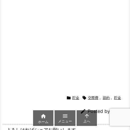

貯金

交際費
,
節約
,
貯金

Posted by
いわい



メニュー
上へ
ホーム
よろしければシェアお願いします