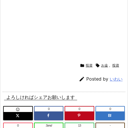

投資

お金
,
投資

Posted by
いわい
よろしければシェアお願いします
0
0
0

B!
0
Send
13
-