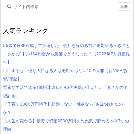
人気ランキング
55歳でFIRE達成して実感した、会社を辞める前に絶対やるべきこと
まさかの1ドル164円台から急落でどうなった？【2026年7月資産報
告】
〇〇するな！億り人になる人は絶対やらない10の大罪【新NISA/投
資/貯金】
質素な生活で資産1億円達成した40代夫婦が叶えたい「まさかの老
後計画」
【子育て3000万円時代】結婚しない・独身ならFIREは有利なの
か？
【人生が変わる】投資で資産2000万円を死ぬ気で貯めるべき7つの
理由