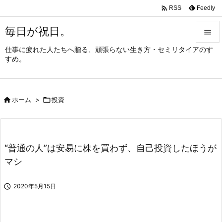

Feedly
RSS
毎日が祝日。

仕事に疲れた人たちへ贈る、頑張らない生き方・セミリタイアのす

すめ。
メニュ

サイド

ホーム
>

投資

前へ

次へ
“普通の人”は安易に株を買わず、自己投資したほうが

マシ
検索

2020年5月15日