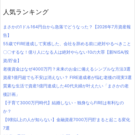
人気ランキング
まさかの1ドル164円台から急落でどうなった？【2026年7月資産報
告】
55歳でFIRE達成して実感した、会社を辞める前に絶対やるべきこと
〇〇するな！億り人になる人は絶対やらない10の大罪【新NISA/投
資/貯金】
老後資金はなぜ4000万円？未来のお金に備えるシンプルな方法3選
資産1億円超でも不安は消えない？ FIRE達成者が悩む老後の現実3選
質素な生活で資産1億円達成した40代夫婦が叶えたい「まさかの老
後計画」
【子育て3000万円時代】結婚しない・独身ならFIREは有利なの
か？
【9割以上の人が知らない】金融資産7000万円貯まると起こる変化
7選