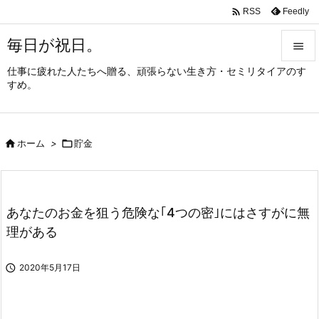

Feedly
RSS
毎日が祝日。

仕事に疲れた人たちへ贈る、頑張らない生き方・セミリタイアのす

すめ。
メニュ

サイド

ホーム
>

貯金

前へ

次へ
あなたのお金を狙う危険な｢4つの密｣にはさすがに無

理がある
検索

2020年5月17日