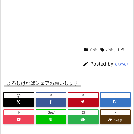

貯金

お金
,
貯金

Posted by
いわい
よろしければシェアお願いします
0
0
0

B!
0
Send
13
-
Copy