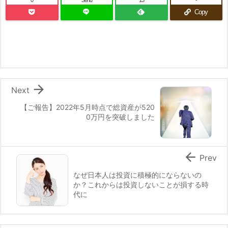
0
Send
13
-
Copy

Next
【ご報告】2022年5月時点で総資産が520
0万円を突破しました

Prev
なぜ日本人は投資に積極的にならないの
か？これからは投資しないことが損する時
代に