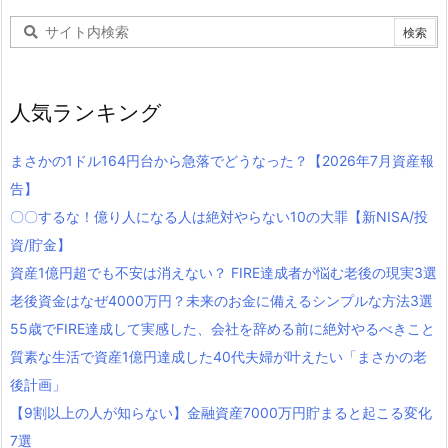
人気ランキング
まさかの1ドル164円台から急落でどうなった？【2026年7月資産報
告】
〇〇するな！億り人になる人は絶対やらない10の大罪【新NISA/投
資/貯金】
資産1億円超でも不安は消えない？ FIRE達成者が悩む老後の現実3選
老後資金はなぜ4000万円？未来のお金に備えるシンプルな方法3選
55歳でFIRE達成して実感した、会社を辞める前に絶対やるべきこと
質素な生活で資産1億円達成した40代夫婦が叶えたい「まさかの老
後計画」
【9割以上の人が知らない】金融資産7000万円貯まると起こる変化
7選