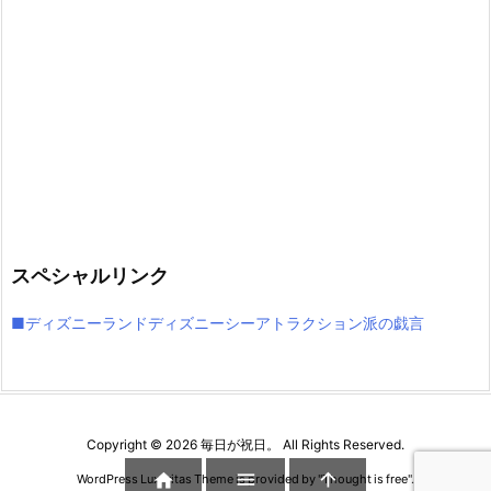
スペシャルリンク
■ディズニーランドディズニーシーアトラクション派の戯言
Copyright ©
2026
毎日が祝日。
All Rights Reserved.



WordPress Luxeritas Theme is provided by "
Thought is free
".