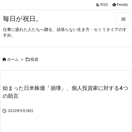

Feedly
RSS
毎日が祝日。

仕事に疲れた人たちへ贈る、頑張らない生き方・セミリタイアのす

すめ。
メニュ

サイド

ホーム
>

投資

前へ

次へ
始まった日米株価「崩壊」、個人投資家に対する4つ

の助言
検索

2022年5月28日