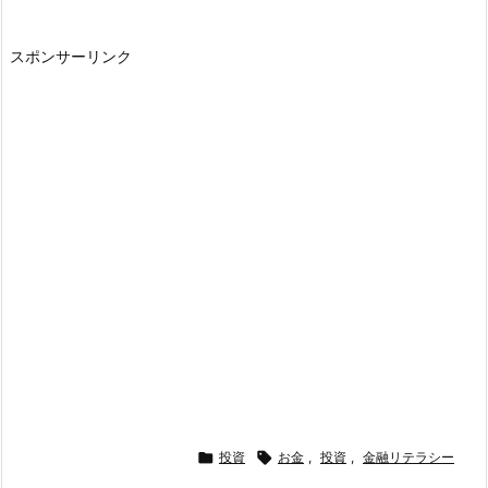
スポンサーリンク

投資

お金
,
投資
,
金融リテラシー