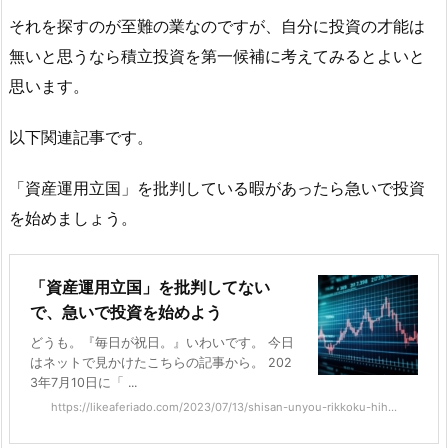
それを探すのが至難の業なのですが、自分に投資の才能は
無いと思うなら積立投資を第一候補に考えてみるとよいと
思います。
以下関連記事です。
「資産運用立国」を批判している暇があったら急いで投資
を始めましょう。
「資産運用立国」を批判してない
で、急いで投資を始めよう
どうも。『毎日が祝日。』いわいです。 今日
はネットで見かけたこちらの記事から。 202
3年7月10日に「 ...
https://likeaferiado.com/2023/07/13/shisan-unyou-rikkoku-hih...