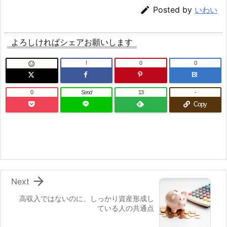

Posted by
いわい
よろしければシェアお願いします
!
0
0

B!
0
Send
13
-
Copy

Next
高収入ではないのに、しっかり資産形成し
ている人の共通点