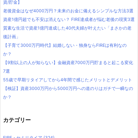
資/貯金】
老後資金はなぜ4000万円？未来のお金に備えるシンプルな方法3選
資産1億円超でも不安は消えない？ FIRE達成者が悩む老後の現実3選
質素な生活で資産1億円達成した40代夫婦が叶えたい「まさかの老
後計画」
【子育て3000万円時代】結婚しない・独身ならFIREは有利なの
か？
【9割以上の人が知らない】金融資産7000万円貯まると起こる変化
7選
55歳で早期リタイアしてから4年間で感じたメリットとデメリット
【検証】資産3000万円から5000万円への道のりはガチで一瞬なの
か？
カテゴリー
FIRE・セミリタイア
(324)