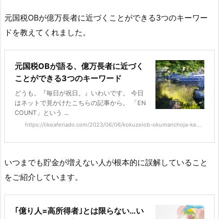
元国税OBが億万長者に近づくことができる3つのキーワー
ドを教えてくれました。
元国税OBが語る、億万長者に近づく
ことができる3つのキーワード
どうも。『毎日が祝日。』いわいです。 今日
はネットで見かけたこちらの記事から。 「EN
COUNT」という ...
https://likeaferiado.com/2023/06/06/kokuzeiob-okumanchoja-ke...
いつまでも貯金が増えない人が根本的に誤解していること
をご紹介しています。
｢億り人=高所得者｣とは限らない…い