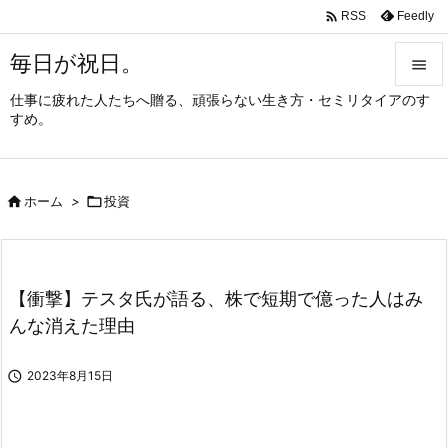

Feedly
RSS
毎日が祝日。

仕事に疲れた人たちへ贈る、頑張らない生き方・セミリタイアのす

すめ。
メニュ

サイド

ホーム
>

投資

前へ

次へ
【衝撃】テスタ氏が語る、株で短期で億った人はみ

んな消えた理由
検索

2023年8月15日