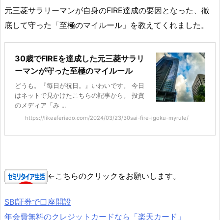
元三菱サラリーマンが自身のFIRE達成の要因となった、徹
底して守った「至極のマイルール」を教えてくれました。
30歳でFIREを達成した元三菱サラリ
ーマンが守った至極のマイルール
どうも。『毎日が祝日。』いわいです。 今日
はネットで見かけたこちらの記事から。 投資
のメディア「み ...
https://likeaferiado.com/2024/03/23/30sai-fire-igoku-myrule/
←こちらのクリックをお願いします。
SBI証券で口座開設
年会費無料のクレジットカードなら「楽天カード」