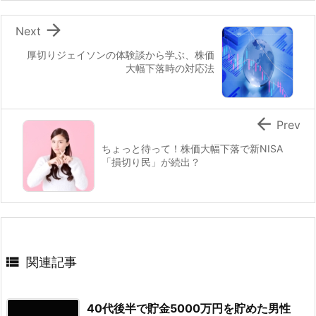

Next
厚切りジェイソンの体験談から学ぶ、株価
大幅下落時の対応法

Prev
ちょっと待って！株価大幅下落で新NISA
「損切り民」が続出？

関連記事
40代後半で貯金5000万円を貯めた男性