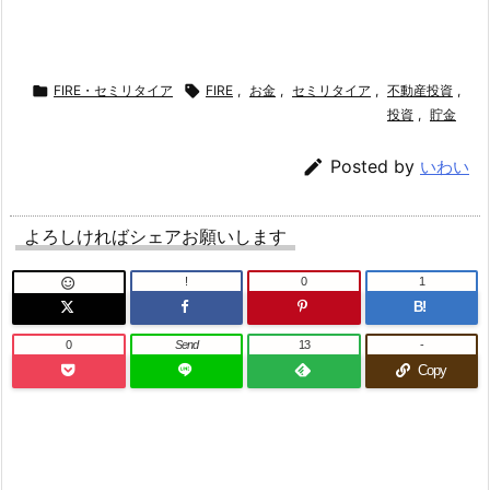

FIRE・セミリタイア

FIRE
,
お金
,
セミリタイア
,
不動産投資
,
投資
,
貯金

Posted by
いわい
よろしければシェアお願いします
!
0
1

B!
0
Send
13
-
Copy