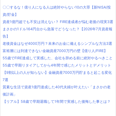
〇〇するな！億り人になる人は絶対やらない10の大罪【新NISA/投
資/貯金】
資産1億円超でも不安は消えない？ FIRE達成者が悩む老後の現実3選
まさかの1ドル164円台から急落でどうなった？【2026年7月資産報
告】
老後資金はなぜ4000万円？未来のお金に備えるシンプルな方法3選
富裕層には到達できない金融資産7000万円の壁【億り人/FIRE】
55歳でFIRE達成して実感した、会社を辞める前に絶対やるべきこと
55歳で早期リタイアしてから4年間で感じたメリットとデメリット
【9割以上の人が知らない】金融資産7000万円貯まると起こる変化
7選
質素な生活で資産1億円達成した40代夫婦が叶えたい「まさかの老
後計画」
【リアル】58歳で早期退職して1年間で実感した後悔した事とは？