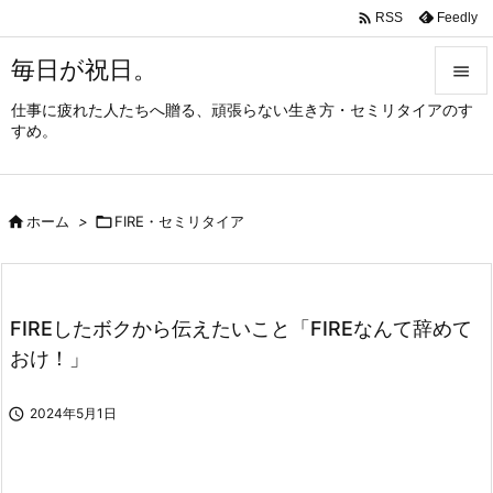

Feedly
RSS
毎日が祝日。

仕事に疲れた人たちへ贈る、頑張らない生き方・セミリタイアのす

すめ。
メニュ

サイド

ホーム
>

FIRE・セミリタイア

前へ

次へ
FIREしたボクから伝えたいこと「FIREなんて辞めて

おけ！」
検索

2024年5月1日