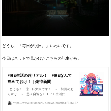
どうも。『毎日が祝日。』いわいです。
今日はネットで見かけたこちらの記事から。
FIRE生活の超リアル！ FIREなんて
辞めておけ！｜楽待新聞
どうも！ 億トレ大家です！ ～ 前回のあ
らすじ ～ 悠々自適なＦＩＲＥ生活に ...
https://www.rakumachi.jp/news/practical/336637