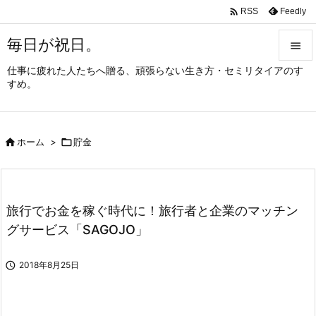

Feedly
RSS
毎日が祝日。

仕事に疲れた人たちへ贈る、頑張らない生き方・セミリタイアのす

すめ。
メニュ

サイド

ホーム
>

貯金

前へ

次へ
旅行でお金を稼ぐ時代に！旅行者と企業のマッチン

グサービス「SAGOJO」
検索

2018年8月25日