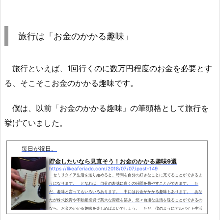
旅行は「お金のかかる趣味」
旅行といえば、1回行くのに数万円程度のお金を必要とす
る、そこそこお金のかかる趣味です。
僕は、以前「お金のかかる趣味」の筆頭格として旅行を
挙げていました。
毎日が祝日。
貯金したいなら見直そう！お金のかかる趣味9選
https://likeaferiado.com/2018/07/07/post-149
セミリタイア生活を送り始めると、時間を自分の好きなことに充てることができるよ
うになります。 となれば、自分の趣味に多くの時間を費やすことができます。 た
だ、趣味と言ってもいろいろあります。 中にはお金がかかる趣味もあります。 あな
たが株式投資や不動産投資で莫大な資産を築き、悠々自適な生活を送ることができるの
なら、お金のかかる趣味を楽しめばよいでしょう。 ただ、僕のようにアルバイト生活
を想定した貧乏セミリタイアの場合、セミリタイア後の暮らしは、できるだけ支出を抑