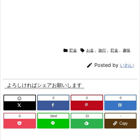

貯金

お金
,
旅行
,
貯金
,
趣味

Posted by
いわい
よろしければシェアお願いします
0
0
0

B!
0
Send
13
-
Copy