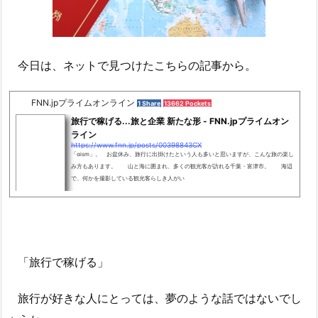
今日は、ネットで見つけたこちらの記事から。
FNN.jpプライムオンライン
1 Share
13662 Pockets
旅行で稼げる...旅と企業 新たな形 - FNN.jpプライムオン
ライン
https://www.fnn.jp/posts/00398843CX
「αism」。 お盆休み、旅行に出掛けたという人も多いと思いますが、こんな旅の楽し
み方もあります。 山と海に囲まれ、多くの観光客が訪れる千葉・富津市。 海辺
で、何かを撮影している観光客らしき人がい
「旅行で稼げる」
旅行が好きな人にとっては、夢のような話ではないでし