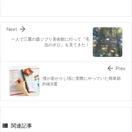

Next
一人で三鷹の森ジブリ美術館に行って『毛
虫のボロ』を見てきた！

Prev
僕が若かりし頃に実際にやっていた簡単節
約術9選

関連記事