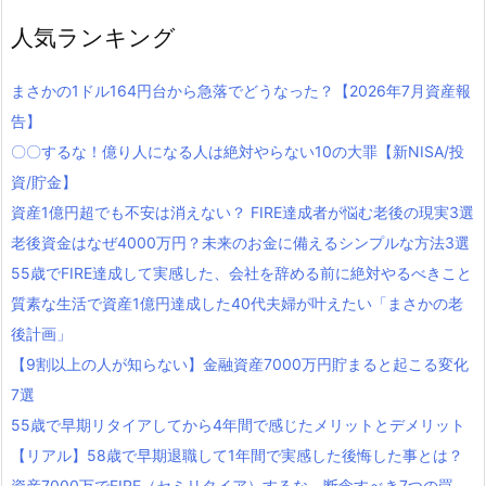
人気ランキング
まさかの1ドル164円台から急落でどうなった？【2026年7月資産報
告】
〇〇するな！億り人になる人は絶対やらない10の大罪【新NISA/投
資/貯金】
資産1億円超でも不安は消えない？ FIRE達成者が悩む老後の現実3選
老後資金はなぜ4000万円？未来のお金に備えるシンプルな方法3選
55歳でFIRE達成して実感した、会社を辞める前に絶対やるべきこと
質素な生活で資産1億円達成した40代夫婦が叶えたい「まさかの老
後計画」
【9割以上の人が知らない】金融資産7000万円貯まると起こる変化
7選
55歳で早期リタイアしてから4年間で感じたメリットとデメリット
【リアル】58歳で早期退職して1年間で実感した後悔した事とは？
資産7000万でFIRE（セミリタイア）するな。断念すべき7つの罠