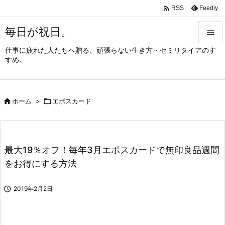

Feedly
RSS
毎日が祝日。

仕事に疲れた人たちへ贈る、頑張らない生き方・セミリタイアのす

すめ。
メニュ

サイド

ホーム
>

エポスカード

前へ

次へ
最大19％オフ！毎年3月エポスカードで無印良品週間

をお得にする方法
検索

2019年2月2日