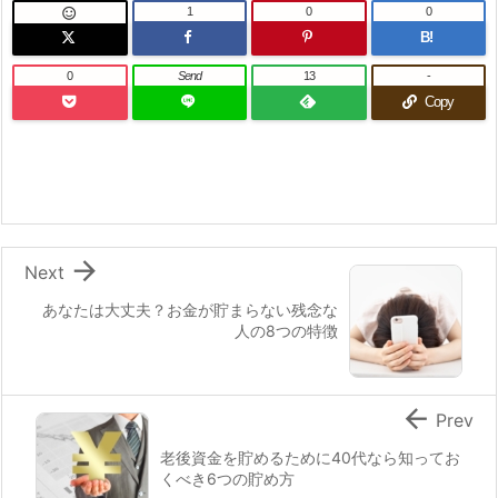
1
0
0

B!
0
Send
13
-
Copy

Next
あなたは大丈夫？お金が貯まらない残念な
人の8つの特徴

Prev
老後資金を貯めるために40代なら知ってお
くべき6つの貯め方