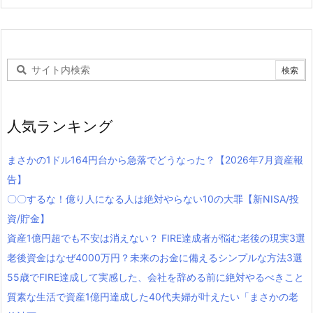
人気ランキング
まさかの1ドル164円台から急落でどうなった？【2026年7月資産報
告】
〇〇するな！億り人になる人は絶対やらない10の大罪【新NISA/投
資/貯金】
資産1億円超でも不安は消えない？ FIRE達成者が悩む老後の現実3選
老後資金はなぜ4000万円？未来のお金に備えるシンプルな方法3選
55歳でFIRE達成して実感した、会社を辞める前に絶対やるべきこと
質素な生活で資産1億円達成した40代夫婦が叶えたい「まさかの老