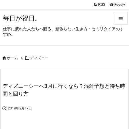

Feedly
RSS
毎日が祝日。

仕事に疲れた人たちへ贈る、頑張らない生き方・セミリタイアのす

すめ。
メニュ

サイド

ホーム
>

ディズニー

前へ

次へ
ディズニーシーへ3月に行くなら？混雑予想と待ち時

間と回り方
検索

2019年2月17日