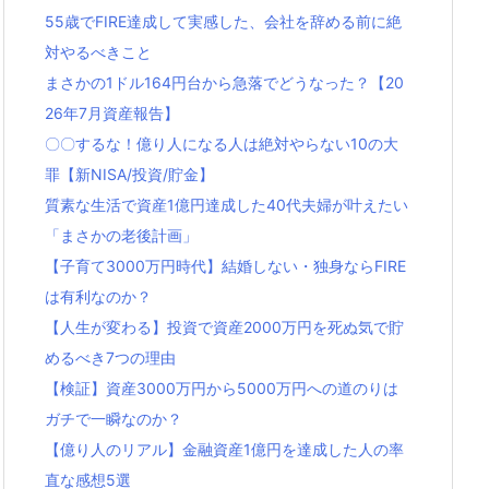
55歳でFIRE達成して実感した、会社を辞める前に絶
対やるべきこと
まさかの1ドル164円台から急落でどうなった？【20
26年7月資産報告】
〇〇するな！億り人になる人は絶対やらない10の大
罪【新NISA/投資/貯金】
質素な生活で資産1億円達成した40代夫婦が叶えたい
「まさかの老後計画」
【子育て3000万円時代】結婚しない・独身ならFIRE
は有利なのか？
【人生が変わる】投資で資産2000万円を死ぬ気で貯
めるべき7つの理由
【検証】資産3000万円から5000万円への道のりは
ガチで一瞬なのか？
【億り人のリアル】金融資産1億円を達成した人の率
直な感想5選