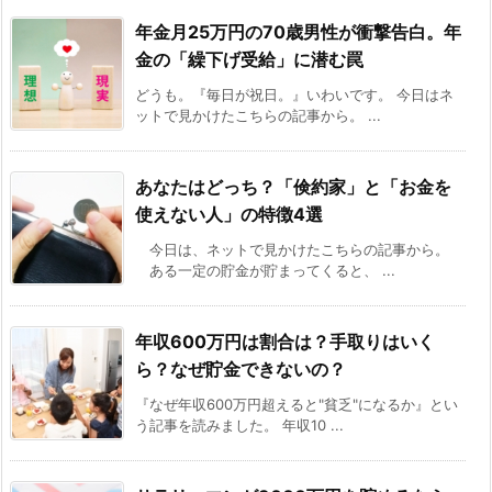
年金月25万円の70歳男性が衝撃告白。年
金の「繰下げ受給」に潜む罠
どうも。『毎日が祝日。』いわいです。 今日はネ
ットで見かけたこちらの記事から。 ...
あなたはどっち？「倹約家」と「お金を
使えない人」の特徴4選
今日は、ネットで見かけたこちらの記事から。
ある一定の貯金が貯まってくると、 ...
年収600万円は割合は？手取りはいく
ら？なぜ貯金できないの？
『なぜ年収600万円超えると"貧乏"になるか』とい
う記事を読みました。 年収10 ...