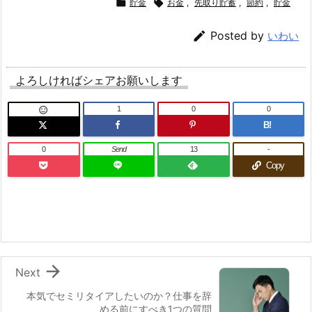

貯金

お金
,
先取り貯蓄
,
節約
,
貯金

Posted by
いわい
よろしければシェアお願いします
1
0
0

B!
0
Send
13
-
Copy

Next
本気でセミリタイアしたいのか？仕事を辞
める前にすべき1つの質問