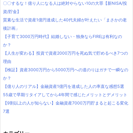
〇〇するな！億り人になる人は絶対やらない10の大罪【新NISA/投
資/貯金】
質素な生活で資産1億円達成した40代夫婦が叶えたい「まさかの老
後計画」
【子育て3000万円時代】結婚しない・独身ならFIREは有利なの
か？
【人生が変わる】投資で資産2000万円を死ぬ気で貯めるべき7つの
理由
【検証】資産3000万円から5000万円への道のりはガチで一瞬なの
か？
【億り人のリアル】金融資産1億円を達成した人の率直な感想5選
55歳で早期リタイアしてから4年間で感じたメリットとデメリット
【9割以上の人が知らない】金融資産7000万円貯まると起こる変化
7選