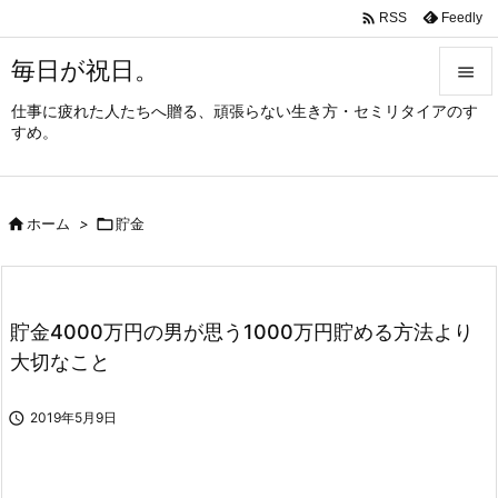

Feedly
RSS
毎日が祝日。

仕事に疲れた人たちへ贈る、頑張らない生き方・セミリタイアのす

すめ。
メニュ

サイド

ホーム
>

貯金

前へ

次へ
貯金4000万円の男が思う1000万円貯める方法より

大切なこと
検索

2019年5月9日