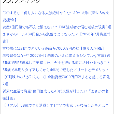
人気ランキング
〇〇するな！億り人になる人は絶対やらない10の大罪【新NISA/投
資/貯金】
資産1億円超でも不安は消えない？ FIRE達成者が悩む老後の現実3選
まさかの1ドル164円台から急落でどうなった？【2026年7月資産報
告】
富裕層には到達できない金融資産7000万円の壁【億り人/FIRE】
老後資金はなぜ4000万円？未来のお金に備えるシンプルな方法3選
55歳でFIRE達成して実感した、会社を辞める前に絶対やるべきこと
55歳で早期リタイアしてから4年間で感じたメリットとデメリット
【9割以上の人が知らない】金融資産7000万円貯まると起こる変化
7選
質素な生活で資産1億円達成した40代夫婦が叶えたい「まさかの老
後計画」
【リアル】58歳で早期退職して1年間で実感した後悔した事とは？