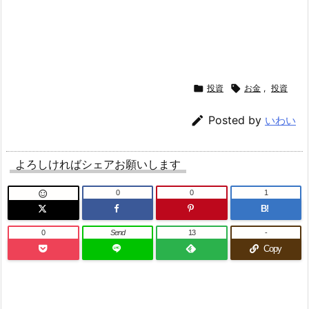

投資

お金
,
投資

Posted by
いわい
よろしければシェアお願いします
0
0
1

B!
0
Send
13
-
Copy