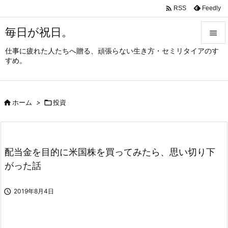

Feedly
RSS
毎日が祝日。

仕事に疲れた人たちへ贈る、頑張らない生き方・セミリタイアのす

すめ。
メニュ

サイド

ホーム
>

投資

前へ

次へ
配当金を目的に米国株を買ってみたら、思い切り下

がった話
検索

2019年8月4日