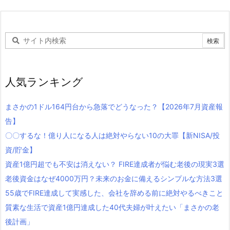
人気ランキング
まさかの1ドル164円台から急落でどうなった？【2026年7月資産報
告】
〇〇するな！億り人になる人は絶対やらない10の大罪【新NISA/投
資/貯金】
資産1億円超でも不安は消えない？ FIRE達成者が悩む老後の現実3選
老後資金はなぜ4000万円？未来のお金に備えるシンプルな方法3選
55歳でFIRE達成して実感した、会社を辞める前に絶対やるべきこと
質素な生活で資産1億円達成した40代夫婦が叶えたい「まさかの老
後計画」