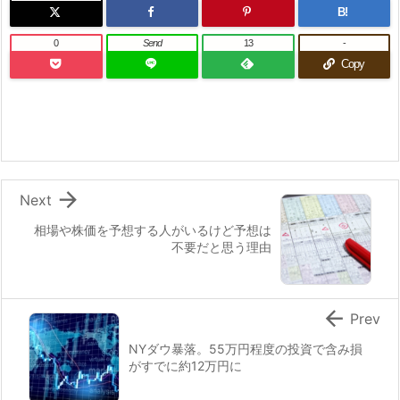
B!
0
Send
13
-
Copy

Next
相場や株価を予想する人がいるけど予想は
不要だと思う理由

Prev
NYダウ暴落。55万円程度の投資で含み損
がすでに約12万円に