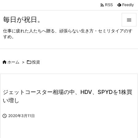

Feedly
RSS
毎日が祝日。

仕事に疲れた人たちへ贈る、頑張らない生き方・セミリタイアのす

すめ。
メニュ

サイド

ホーム
>

投資

前へ

次へ
ジェットコースター相場の中、HDV、SPYDを1株買

い増し
検索

2020年3月11日