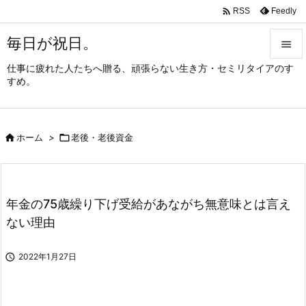

Feedly
RSS
毎日が祝日。

仕事に疲れた人たちへ贈る、頑張らない生き方・セミリタイアのす

すめ。
メニュ

サイド

ホーム
>

老後・老後資金

前へ

次へ
年金の75歳繰り下げ受給があながち無意味とは言え

ない理由
検索

2022年1月27日