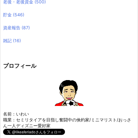
老後・老後資金
(500)
貯金
(546)
資産報告
(87)
雑記
(16)
プロフィール
名前：いわい
職業：セミリタイアを目指し奮闘中の倹約家/ミニマリスト/おっさ
ん一人ディズニー愛好家