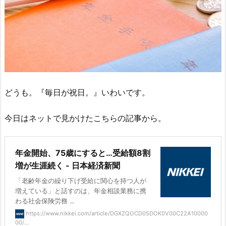
どうも。『毎日が祝日。』いわいです。
今日はネットで見かけたこちらの記事から。
年金開始、75歳にすると…受給額8割
増が生涯続く - 日本経済新聞
「老齢年金の繰り下げ受給に関心を持つ人が
増えている」と話すのは、年金相談業務に携
わる社会保険労務 ...
https://www.nikkei.com/article/DGXZQOCD05DOK0V00C22A10000
00/...