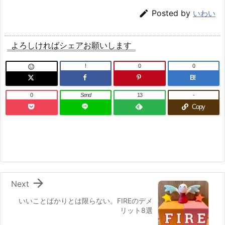

Posted by
いわい
よろしければシェアお願いします
!
0
0

B!
0
Send
13
-
Copy

Next
いいことばかりとは限らない。FIREのデメ
リット8選