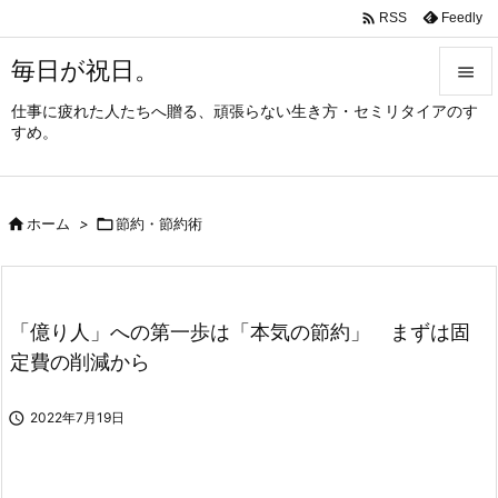

Feedly
RSS
毎日が祝日。

仕事に疲れた人たちへ贈る、頑張らない生き方・セミリタイアのす

すめ。
メニュ

サイド

ホーム
>

節約・節約術

前へ

次へ
「億り人」への第一歩は「本気の節約」 まずは固

定費の削減から
検索

2022年7月19日