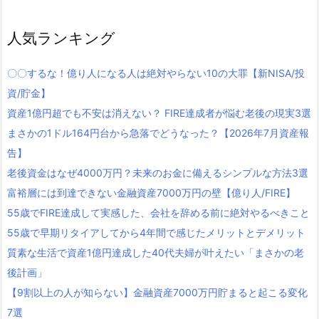
人気ランキング
〇〇するな！億り人になる人は絶対やらない10の大罪【新NISA/投
資/貯金】
資産1億円超でも不安は消えない？ FIRE達成者が悩む老後の現実3選
まさかの1ドル164円台から急落でどうなった？【2026年7月資産報
告】
老後資金はなぜ4000万円？未来のお金に備えるシンプルな方法3選
富裕層には到達できない金融資産7000万円の壁【億り人/FIRE】
55歳でFIRE達成して実感した、会社を辞める前に絶対やるべきこと
55歳で早期リタイアしてから4年間で感じたメリットとデメリット
質素な生活で資産1億円達成した40代夫婦が叶えたい「まさかの老
後計画」
【9割以上の人が知らない】金融資産7000万円貯まると起こる変化
7選