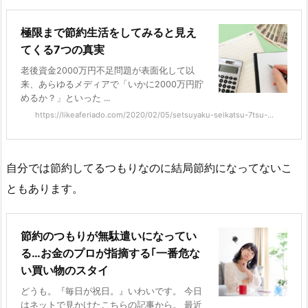
極限まで節約生活をしてみると見え
てくる7つの真実
老後資金2000万円不足問題が表面化して以
来、あらゆるメディアで「いかに2000万円貯
めるか？」といった ...
https://likeaferiado.com/2020/02/05/setsuyaku-seikatsu-7tsu-...
自分では節約してるつもりなのに結局節約になってないこ
ともあります。
節約のつもりが無駄遣いになってい
る…お金のプロが指摘する｢一番危な
い買い物のスタイ
どうも。『毎日が祝日。』いわいです。 今日
はネットで見かけたこちらの記事から。 最近