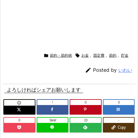

節約・節約術

お金
,
固定費
,
節約
,
貯金

Posted by
いわい
よろしければシェアお願いします
!
0
0

B!
0
Send
13
-
Copy