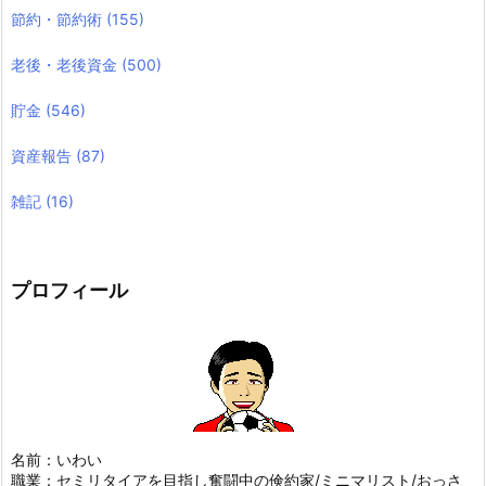
節約・節約術
(155)
老後・老後資金
(500)
貯金
(546)
資産報告
(87)
雑記
(16)
プロフィール
名前：いわい
職業：セミリタイアを目指し奮闘中の倹約家/ミニマリスト/おっさ