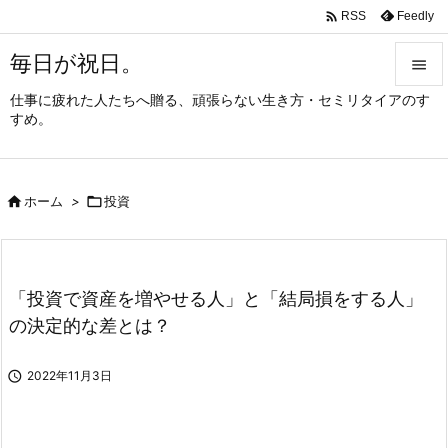

Feedly
RSS
毎日が祝日。

仕事に疲れた人たちへ贈る、頑張らない生き方・セミリタイアのす

すめ。
メニュ

サイド

ホーム
>

投資

前へ

次へ
「投資で資産を増やせる人」と「結局損をする人」

の決定的な差とは？
検索

2022年11月3日