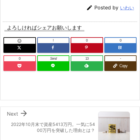

Posted by
いわい
よろしければシェアお願いします
!
0
0

B!
0
Send
13
-
Copy

Next
2022年10月末で資産5413万円。一気に54
00万円を突破した理由とは？