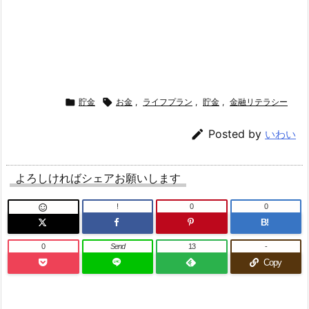

貯金

お金
,
ライフプラン
,
貯金
,
金融リテラシー

Posted by
いわい
よろしければシェアお願いします
!
0
0

B!
0
Send
13
-
Copy