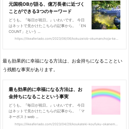
元国税OBが語る、億万長者に近づく
ことができる3つのキーワード
どうも。『毎日が祝日。』いわいです。 今日
はネットで見かけたこちらの記事から。 「EN
COUNT」という ...
https://likeaferiado.com/2023/06/06/kokuzeiob-okumanchoja-ke...
最も効果的に幸福になる方法は、お金持ちになることとい
う残酷な事実があります。
最も効果的に幸福になる方法は、お
金持ちになることという事実
どうも。『毎日が祝日。』いわいです。 今日
はネットで見かけたこちらの記事から。 「マ
ネーポストweb ...
https://likeaferiado.com/2023/04/29/koukateki-koufuku-okanem...