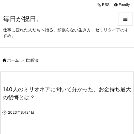

Feedly
RSS
毎日が祝日。

仕事に疲れた人たちへ贈る、頑張らない生き方・セミリタイアのす

すめ。
メニュ

サイド

ホーム
>

貯金

前へ

次へ
140人のミリオネアに聞いて分かった、お金持ち最大

の後悔とは？
検索

2023年8月24日