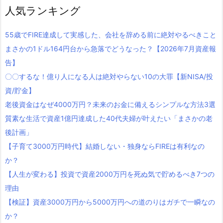
人気ランキング
55歳でFIRE達成して実感した、会社を辞める前に絶対やるべきこと
まさかの1ドル164円台から急落でどうなった？【2026年7月資産報
告】
〇〇するな！億り人になる人は絶対やらない10の大罪【新NISA/投
資/貯金】
老後資金はなぜ4000万円？未来のお金に備えるシンプルな方法3選
質素な生活で資産1億円達成した40代夫婦が叶えたい「まさかの老
後計画」
【子育て3000万円時代】結婚しない・独身ならFIREは有利なの
か？
【人生が変わる】投資で資産2000万円を死ぬ気で貯めるべき7つの
理由
【検証】資産3000万円から5000万円への道のりはガチで一瞬なの
か？