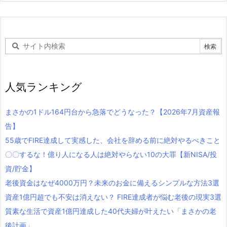
人気ランキング
まさかの1ドル164円台から急落でどうなった？【2026年7月資産報
告】
55歳でFIRE達成して実感した、会社を辞める前に絶対やるべきこと
〇〇するな！億り人になる人は絶対やらない10の大罪【新NISA/投
資/貯金】
老後資金はなぜ4000万円？未来のお金に備えるシンプルな方法3選
資産1億円超でも不安は消えない？ FIRE達成者が悩む老後の現実3選
質素な生活で資産1億円達成した40代夫婦が叶えたい「まさかの老
後計画」