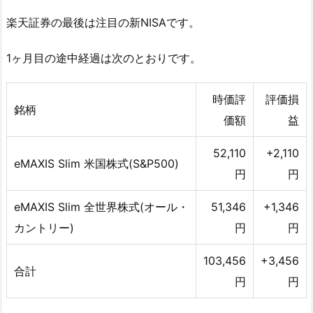
楽天証券の最後は注目の新NISAです。
1ヶ月目の途中経過は次のとおりです。
時価評
評価損
銘柄
価額
益
52,110
+2,110
eMAXIS Slim 米国株式(S&P500)
円
円
eMAXIS Slim 全世界株式(オール・
51,346
+1,346
カントリー)
円
円
103,456
+3,456
合計
円
円