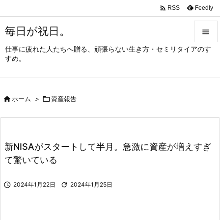

Feedly
RSS
毎日が祝日。

仕事に疲れた人たちへ贈る、頑張らない生き方・セミリタイアのす

すめ。
メニュ

サイド

ホーム
>

資産報告

前へ

次へ
新NISAがスタートして半月。急激に資産が増えすぎ

て驚いている
検索

2024年1月22日

2024年1月25日