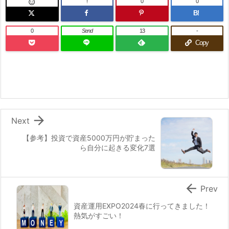
!
0
0

B!
0
Send
13
-
Copy

Next
【参考】投資で資産5000万円が貯まった
ら自分に起きる変化7選

Prev
資産運用EXPO2024春に行ってきました！
熱気がすごい！