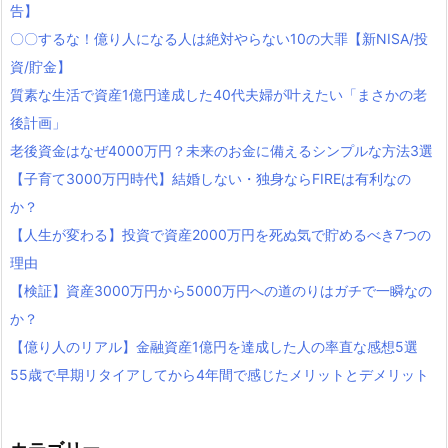
告】
〇〇するな！億り人になる人は絶対やらない10の大罪【新NISA/投
資/貯金】
質素な生活で資産1億円達成した40代夫婦が叶えたい「まさかの老
後計画」
老後資金はなぜ4000万円？未来のお金に備えるシンプルな方法3選
【子育て3000万円時代】結婚しない・独身ならFIREは有利なの
か？
【人生が変わる】投資で資産2000万円を死ぬ気で貯めるべき7つの
理由
【検証】資産3000万円から5000万円への道のりはガチで一瞬なの
か？
【億り人のリアル】金融資産1億円を達成した人の率直な感想5選
55歳で早期リタイアしてから4年間で感じたメリットとデメリット