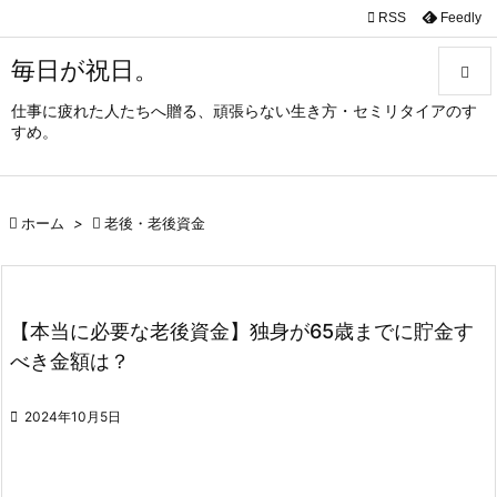

RSS
Feedly
毎日が祝日。

仕事に疲れた人たちへ贈る、頑張らない生き方・セミリタイアのす

すめ。
メニュ

サイド

ホーム
>

老後・老後資金

前へ

【本当に必要な老後資金】独身が65歳までに貯金す
次へ
べき金額は？

検索

2024年10月5日