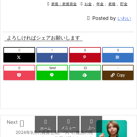

老後・老後資金

お金
,
年金
,
老後
,
貯金

Posted by
いわい
よろしければシェアお願いします

!
0
0
B!
0
Send
13
-
Copy




Next
メニュー
上へ
ホーム
2024年9月の資産公開。ついに復活の兆