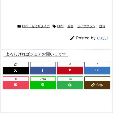

FIRE・セミリタイア

FIRE
,
お金
,
ライフプラン
,
投資

Posted by
いわい
よろしければシェアお願いします
!
0
0

B!
0
Send
13
-
Copy