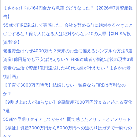
まさかの1ドル164円台から急落でどうなった？【2026年7月資産報
告】
55歳でFIRE達成して実感した、会社を辞める前に絶対やるべきこと
〇〇するな！億り人になる人は絶対やらない10の大罪【新NISA/投
資/貯金】
老後資金はなぜ4000万円？未来のお金に備えるシンプルな方法3選
資産1億円超でも不安は消えない？ FIRE達成者が悩む老後の現実3選
質素な生活で資産1億円達成した40代夫婦が叶えたい「まさかの老
後計画」
【子育て3000万円時代】結婚しない・独身ならFIREは有利なの
か？
【9割以上の人が知らない】金融資産7000万円貯まると起こる変化
7選
55歳で早期リタイアしてから4年間で感じたメリットとデメリット
【検証】資産3000万円から5000万円への道のりはガチで一瞬なの
か？