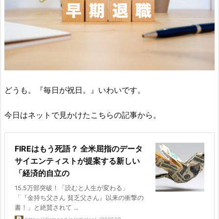
どうも。『毎日が祝日。』いわいです。
今日はネットで見かけたこちらの記事から。
FIREはもう死語？ 全米屈指のデータ
サイエンティストが提案する新しい
「経済的自立の
15.5万部突破！「読むと人生が変わる」
「『金持ち父さん 貧乏父さん』以来の衝撃の
書！」と絶賛されて ...