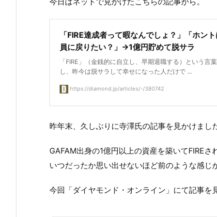
今日はネットで見かけたこちらの記事から。
「FIRE達成者って暇なんでしょ？」「ホン
員に戻りたい？」→1億円貯めて脱サラ
「FIRE」（金銭的に自立し、早期退職する）という言
し、昨今は脱サラして幸せになった人だけで ...
https://diamond.jp/articles/-/380742
昨年末、久しぶりに寺澤氏の記事を見かけまし
GAFAM出身の1億円以上の資産を築いてFIR
いつだったか思い出せないほど前のような感じ
今回「ダイヤモンド・オンライン」にて記事を