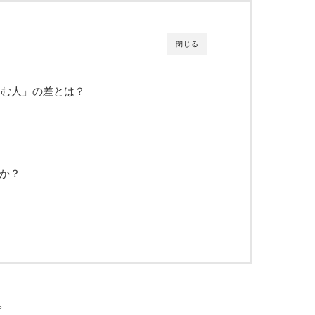
閉じる
悩む人」の差とは？
か？
。