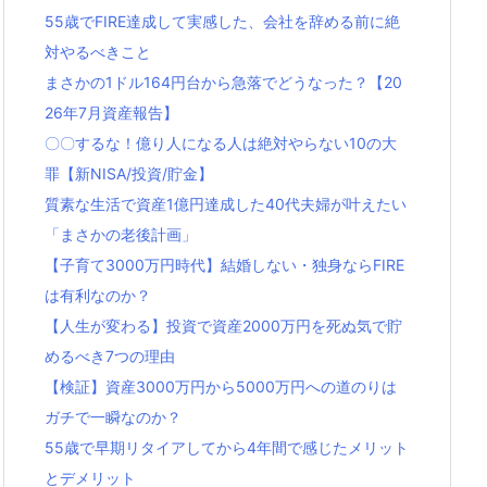
55歳でFIRE達成して実感した、会社を辞める前に絶
対やるべきこと
まさかの1ドル164円台から急落でどうなった？【20
26年7月資産報告】
〇〇するな！億り人になる人は絶対やらない10の大
罪【新NISA/投資/貯金】
質素な生活で資産1億円達成した40代夫婦が叶えたい
「まさかの老後計画」
【子育て3000万円時代】結婚しない・独身ならFIRE
は有利なのか？
【人生が変わる】投資で資産2000万円を死ぬ気で貯
めるべき7つの理由
【検証】資産3000万円から5000万円への道のりは
ガチで一瞬なのか？
55歳で早期リタイアしてから4年間で感じたメリット
とデメリット