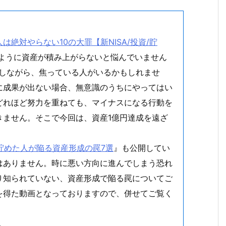
。
絶対やらない10の大罪【新NISA/投資/貯
うように資産が積み上がらないと悩んでいません
指しながら、焦っている人がいるかもしれませ
に成果が出ない場合、無意識のうちにやってはい
どれほど努力を重ねても、マイナスになる行動を
きません。そこで今回は、資産1億円達成を遠ざ
を貯めた人が陥る資産形成の罠7選
』も公開してい
はありません。時に悪い方向に進んでしまう恐れ
り知られていない、資産形成で陥る罠についてご
を得た動画となっておりますので、併せてご覧く
。