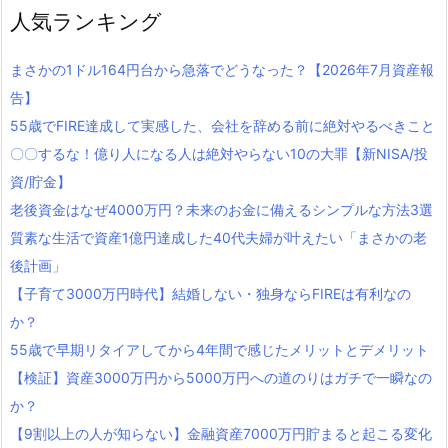
人気ランキング
まさかの1ドル164円台から急落でどうなった？【2026年7月資産報
告】
55歳でFIRE達成して実感した、会社を辞める前に絶対やるべきこと
〇〇するな！億り人になる人は絶対やらない10の大罪【新NISA/投
資/貯金】
老後資金はなぜ4000万円？未来のお金に備えるシンプルな方法3選
質素な生活で資産1億円達成した40代夫婦が叶えたい「まさかの老
後計画」
【子育て3000万円時代】結婚しない・独身ならFIREは有利なの
か？
55歳で早期リタイアしてから4年間で感じたメリットとデメリット
【検証】資産3000万円から5000万円への道のりはガチで一瞬なの
か？
【9割以上の人が知らない】金融資産7000万円貯まると起こる変化