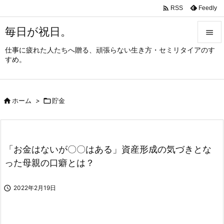

Feedly
RSS
毎日が祝日。

仕事に疲れた人たちへ贈る、頑張らない生き方・セミリタイアのす

すめ。
メニュ

サイド

ホーム
>

貯金

前へ

次へ
「お金はないが〇〇はある」資産形成の気づきとな

った母親の口癖とは？
検索

2022年2月19日