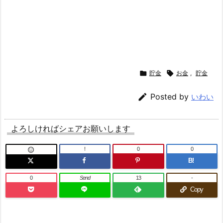

貯金

お金
,
貯金

Posted by
いわい
よろしければシェアお願いします
!
0
0

B!
0
Send
13
-
Copy