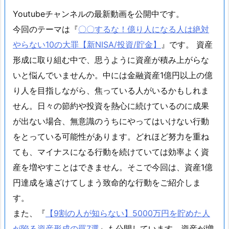
Youtubeチャンネルの最新動画を公開中です。
今回のテーマは『
〇〇するな！億り人になる人は絶対
やらない10の大罪【新NISA/投資/貯金】
』です。 資産
形成に取り組む中で、思うように資産が積み上がらな
いと悩んでいませんか。中には金融資産1億円以上の億
り人を目指しながら、焦っている人がいるかもしれま
せん。日々の節約や投資を熱心に続けているのに成果
が出ない場合、無意識のうちにやってはいけない行動
をとっている可能性があります。どれほど努力を重ね
ても、マイナスになる行動を続けていては効率よく資
産を増やすことはできません。そこで今回は、資産1億
円達成を遠ざけてしまう致命的な行動をご紹介しま
す。
また、『
【9割の人が知らない】5000万円を貯めた人
が陥る資産形成の罠7選
』も公開しています。資産が増