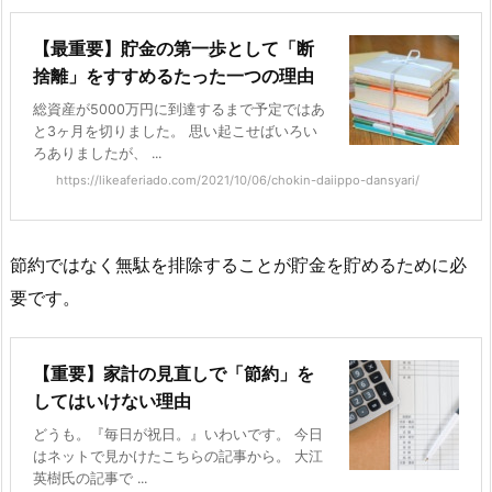
【最重要】貯金の第一歩として「断
捨離」をすすめるたった一つの理由
総資産が5000万円に到達するまで予定ではあ
と3ヶ月を切りました。 思い起こせばいろい
ろありましたが、 ...
https://likeaferiado.com/2021/10/06/chokin-daiippo-dansyari/
節約ではなく無駄を排除することが貯金を貯めるために必
要です。
【重要】家計の見直しで「節約」を
してはいけない理由
どうも。『毎日が祝日。』いわいです。 今日
はネットで見かけたこちらの記事から。 大江
英樹氏の記事で ...