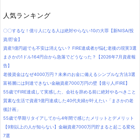
人気ランキング
〇〇するな！億り人になる人は絶対やらない10の大罪【新NISA/投
資/貯金】
資産1億円超でも不安は消えない？ FIRE達成者が悩む老後の現実3選
まさかの1ドル164円台から急落でどうなった？【2026年7月資産報
告】
老後資金はなぜ4000万円？未来のお金に備えるシンプルな方法3選
富裕層には到達できない金融資産7000万円の壁【億り人/FIRE】
55歳でFIRE達成して実感した、会社を辞める前に絶対やるべきこと
質素な生活で資産1億円達成した40代夫婦が叶えたい「まさかの老
後計画」
55歳で早期リタイアしてから4年間で感じたメリットとデメリット
【9割以上の人が知らない】金融資産7000万円貯まると起こる変化
7選