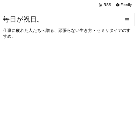

Feedly
RSS
毎日が祝日。

仕事に疲れた人たちへ贈る、頑張らない生き方・セミリタイアのす

すめ。
メニュ

サイド

前へ

次へ

検索