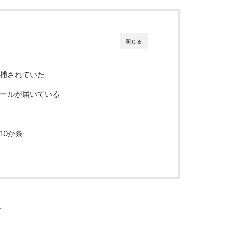
閉じる
捕されていた
ールが届いている
10か条
。