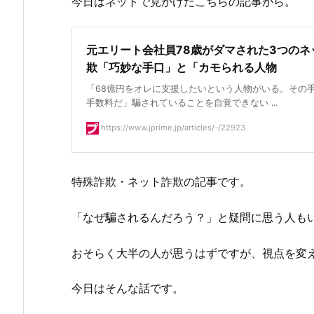
今日はネットで見かけたこちらの記事から。
元エリート会社員78歳がダマされた3つのネ
欺「巧妙な手口」と「カモられる人物
「68億円をオレに支援したいという人物がいる。その
手数料だ」騙されていることを自覚できない ...
https://www.jprime.jp/articles/-/22923
特殊詐欺・ネット詐欺の記事です。
「なぜ騙されるんだろう？」と疑問に思う人も
おそらく大半の人が思うはずですが、視点を変
今日はそんな話です。