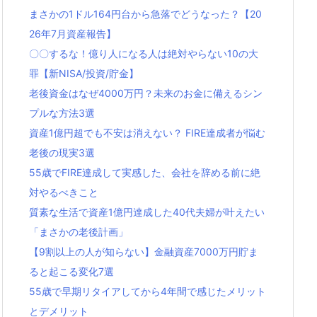
まさかの1ドル164円台から急落でどうなった？【20
26年7月資産報告】
〇〇するな！億り人になる人は絶対やらない10の大
罪【新NISA/投資/貯金】
老後資金はなぜ4000万円？未来のお金に備えるシン
プルな方法3選
資産1億円超でも不安は消えない？ FIRE達成者が悩む
老後の現実3選
55歳でFIRE達成して実感した、会社を辞める前に絶
対やるべきこと
質素な生活で資産1億円達成した40代夫婦が叶えたい
「まさかの老後計画」
【9割以上の人が知らない】金融資産7000万円貯ま
ると起こる変化7選
55歳で早期リタイアしてから4年間で感じたメリット
とデメリット