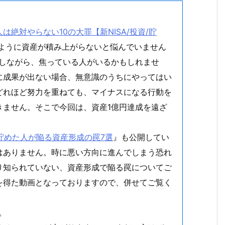
。
絶対やらない10の大罪【新NISA/投資/貯
うように資産が積み上がらないと悩んでいません
指しながら、焦っている人がいるかもしれませ
に成果が出ない場合、無意識のうちにやってはい
どれほど努力を重ねても、マイナスになる行動を
きません。そこで今回は、資産1億円達成を遠ざ
を貯めた人が陥る資産形成の罠7選
』も公開してい
はありません。時に悪い方向に進んでしまう恐れ
り知られていない、資産形成で陥る罠についてご
を得た動画となっておりますので、併せてご覧く
。