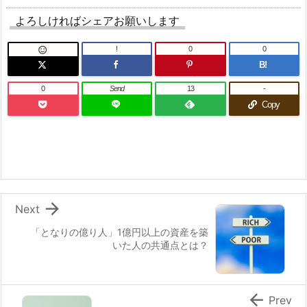
よろしければシェアお願いします
!
0
0

B!
0
Send
13
-
Copy

Next
「となりの億り人」1億円以上の資産を築
いた人の共通点とは？

Prev