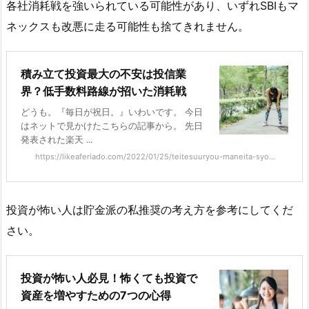
各社消耗戦を強いられている可能性があり、いずれSBIもマ
ネックスも改悪に走る可能性も捨てきれません。
積み立て投資最大の不安は投信業
界？低手数料路線が招いた消耗戦
どうも。『毎日が祝日。』いわいです。 今日
はネットで見かけたこちらの記事から。 先日
発表された楽天 ...
https://likeaferiado.com/2022/01/25/teitesuuryou-maneita-syo...
投資が怖い人は貯金派の私推奨の考え方を参考にしてくだ
さい。
投資が怖い人必見！怖くても投資で
資産を増やすための7つの心得