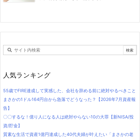
人気ランキング
55歳でFIRE達成して実感した、会社を辞める前に絶対やるべきこと
まさかの1ドル164円台から急落でどうなった？【2026年7月資産報
告】
〇〇するな！億り人になる人は絶対やらない10の大罪【新NISA/投
資/貯金】
質素な生活で資産1億円達成した40代夫婦が叶えたい「まさかの老