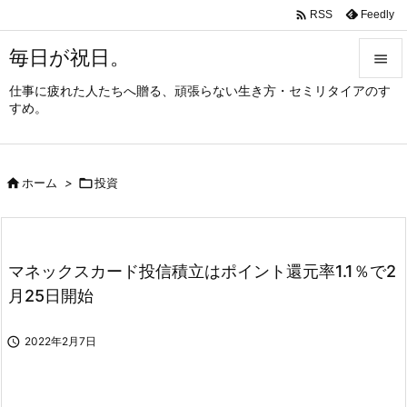

Feedly
RSS
毎日が祝日。

仕事に疲れた人たちへ贈る、頑張らない生き方・セミリタイアのす

すめ。
メニュ

サイド

ホーム
>

投資

前へ

次へ
マネックスカード投信積立はポイント還元率1.1％で2

月25日開始
検索

2022年2月7日