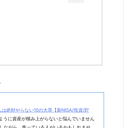
。
。
絶対やらない10の大罪【新NISA/投資/貯
うように資産が積み上がらないと悩んでいません
指しながら、焦っている人がいるかもしれませ