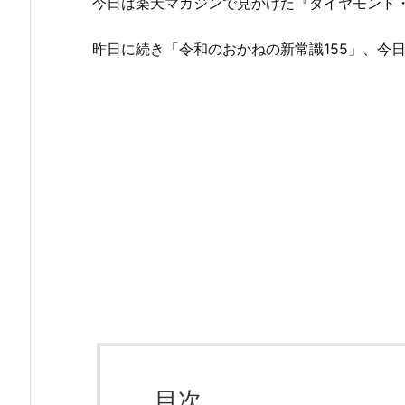
今日は楽天マガジンで見かけた『ダイヤモンド
昨日に続き「令和のおかねの新常識155」、今
目次