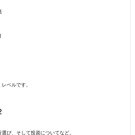
送
用
くレベルです。
2
行選び、そして投資についてなど。