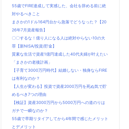
55歳でFIRE達成して実感した、会社を辞める前に絶
対やるべきこと
まさかの1ドル164円台から急落でどうなった？【20
26年7月資産報告】
〇〇するな！億り人になる人は絶対やらない10の大
罪【新NISA/投資/貯金】
質素な生活で資産1億円達成した40代夫婦が叶えたい
「まさかの老後計画」
【子育て3000万円時代】結婚しない・独身ならFIRE
は有利なのか？
【人生が変わる】投資で資産2000万円を死ぬ気で貯
めるべき7つの理由
【検証】資産3000万円から5000万円への道のりは
ガチで一瞬なのか？
55歳で早期リタイアしてから4年間で感じたメリット
とデメリット