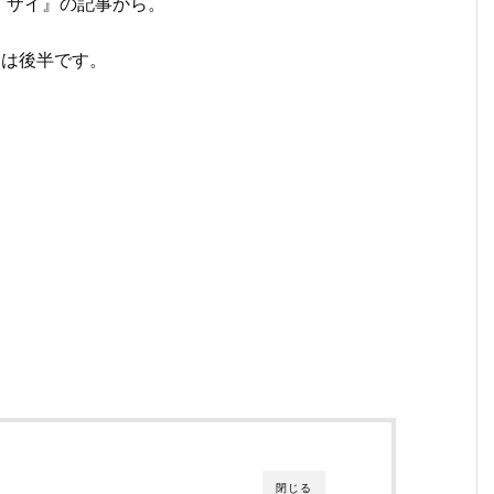
・ザイ』の記事から。
日は後半です。
閉じる