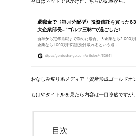
今日はネットで見かけたこちらの記事から。
退職金で〈毎月分配型〉投資信託を買った6
大企業部長…“ゴルフ三昧”で過ごした1
新卒から定年退職まで勤めた場合、大企業なら2,000
企業なら1,000万円程度受け取れるという退 ...
https://gentosha-go.com/articles/-/53641
おなじみ煽り系メディア「資産形成ゴールドオ
もはやタイトルを見たら内容は一目瞭然ですが
目次