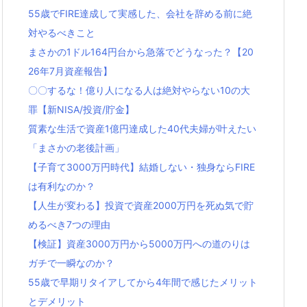
55歳でFIRE達成して実感した、会社を辞める前に絶
対やるべきこと
まさかの1ドル164円台から急落でどうなった？【20
26年7月資産報告】
〇〇するな！億り人になる人は絶対やらない10の大
罪【新NISA/投資/貯金】
質素な生活で資産1億円達成した40代夫婦が叶えたい
「まさかの老後計画」
【子育て3000万円時代】結婚しない・独身ならFIRE
は有利なのか？
【人生が変わる】投資で資産2000万円を死ぬ気で貯
めるべき7つの理由
【検証】資産3000万円から5000万円への道のりは
ガチで一瞬なのか？
55歳で早期リタイアしてから4年間で感じたメリット
とデメリット