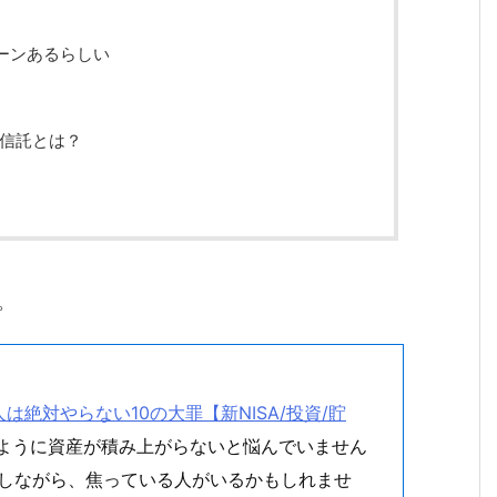
ーンあるらしい
信託とは？
。
。
絶対やらない10の大罪【新NISA/投資/貯
うように資産が積み上がらないと悩んでいません
指しながら、焦っている人がいるかもしれませ