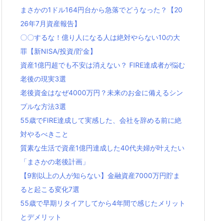
まさかの1ドル164円台から急落でどうなった？【20
26年7月資産報告】
〇〇するな！億り人になる人は絶対やらない10の大
罪【新NISA/投資/貯金】
資産1億円超でも不安は消えない？ FIRE達成者が悩む
老後の現実3選
老後資金はなぜ4000万円？未来のお金に備えるシン
プルな方法3選
55歳でFIRE達成して実感した、会社を辞める前に絶
対やるべきこと
質素な生活で資産1億円達成した40代夫婦が叶えたい
「まさかの老後計画」
【9割以上の人が知らない】金融資産7000万円貯ま
ると起こる変化7選
55歳で早期リタイアしてから4年間で感じたメリット
とデメリット