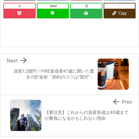
0
Send
13
-
Copy

Next
資産1.2億円！FIRE達成者47歳に聞いた驚
きの貯金術「節約のコツは“贅沢”」

Prev
【要注意】これからの資産形成は40歳まで
が勝負になるかもしれない理由