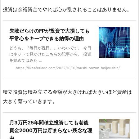
投資は余裕資金でやれば心が乱されることはありません。
失敗だらけのFPが投資で大損しても
平常心をキープできる納得の理由
どうも。『毎日が祝日。』いわいです。 今日
はネットで見かけたこちらの記事から。 投資
を始めてはみた ...
https://likeaferiado.com/2022/10/01/toushi-oozon-heijoushin/
積立投資は積み立てる金額が大きければ大きいほど資産は
大きく育っていきます。
月3万円25年間積立投資しても老後
資金2000万円は貯まらない残念な理
由