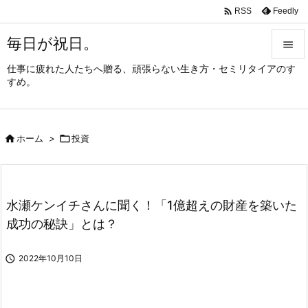

Feedly
RSS
毎日が祝日。

仕事に疲れた人たちへ贈る、頑張らない生き方・セミリタイアのす

すめ。
メニュ

サイド

ホーム
>

投資

前へ

次へ
水瀬ケンイチさんに聞く！「1億超えの財産を築いた

成功の秘訣」とは？
検索

2022年10月10日