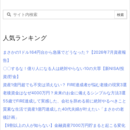
人気ランキング
まさかの1ドル164円台から急落でどうなった？【2026年7月資産報
告】
〇〇するな！億り人になる人は絶対やらない10の大罪【新NISA/投
資/貯金】
資産1億円超でも不安は消えない？ FIRE達成者が悩む老後の現実3選
老後資金はなぜ4000万円？未来のお金に備えるシンプルな方法3選
55歳でFIRE達成して実感した、会社を辞める前に絶対やるべきこと
質素な生活で資産1億円達成した40代夫婦が叶えたい「まさかの老
後計画」
【9割以上の人が知らない】金融資産7000万円貯まると起こる変化