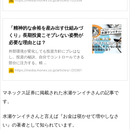
https://media.monex.co.jp/articles/-/20358
「精神的な余裕を産み出す仕組みづ
くり」長期投資こそブレない姿勢が
必要な理由とは？
外部環境が変化しても投資方針にブレはな
し。投資の秘訣、自分でコントロールできる
部分に注力する。精 ...
https://media.monex.co.jp/articles/-/20361
マネックス証券に掲載された水瀬ケンイチさんの記事で
す。
水瀬ケンイチさんと言えば『お金は寝かせて増やしなさ
い』の著者として知られています。